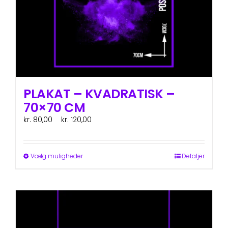
PLAKAT – KVADRATISK –
70×70 CM
Prisinterval:
kr.
80,00
–
kr.
120,00
ex. moms
kr. 80,00
til
kr. 120,00
Dette
Vælg muligheder
Detaljer
vare
har
flere
varianter.
Mulighederne
kan