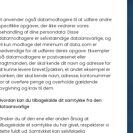
Vi anvender også datamodtagere til at udføre andre
specifikke opgaver, der ikke vedrører vores
behandling af dine persondata. Disse
datamodtagere er selvstændige dataansvarlige, og
vil kun modtage det minimum af data, som er
nødvendige for at udføres deres opgave. Eksempler
på datamodtagere er postvæsenet eller
fragtmanden, der skal kende dit navn og adresse for
at kunne levere brevet/pakken, et andet eksempel er
banken, der skal kende navn, adresse, kontonummer
for at overføre penge og overholde gældende
lovgivning og krav til dem.
Hvordan kan du tilbagekalde dit samtykke fra den
dataansvarlige
Ønsker du af den ene eller anden årsag at
tilbagekalde et samtykke du har givet, respekterer vi
dette fuldt ud. Samtykket kan selvfølgelig