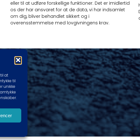
eller til at udføre forskellige funktioner. Det er imidlertid
os der har ansvaret for at de data, vi har indsamlet
om dig, bliver behandlet sikkert og i
overensstemmelse med lovgivningens krav.
il at
tykke til
er unikke
 samtykke
enskaber.
rencer