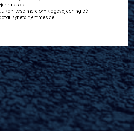
Hjemmeside:
https://www.Datatilsynet.dk/forside
Du kan læse mere om klagevejledning på
datatilsynets hjemmeside.