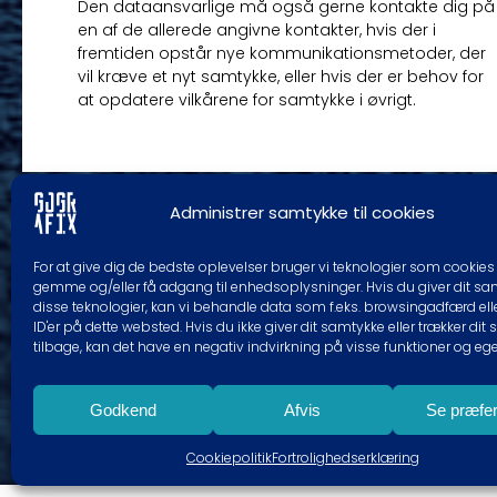
Den dataansvarlige må også gerne kontakte dig på
en af de allerede angivne kontakter, hvis der i
fremtiden opstår nye kommunikationsmetoder, der
vil kræve et nyt samtykke, eller hvis der er behov for
at opdatere vilkårene for samtykke i øvrigt.
Administrer samtykke til cookies
For at give dig de bedste oplevelser bruger vi teknologier som cookies t
gemme og/eller få adgang til enhedsoplysninger. Hvis du giver dit sam
disse teknologier, kan vi behandle data som f.eks. browsingadfærd ell
ID'er på dette websted. Hvis du ikke giver dit samtykke eller trækker dit
tilbage, kan det have en negativ indvirkning på visse funktioner og eg
Godkend
Afvis
Se præfe
Cookiepolitik
Fortrolighedserklæring