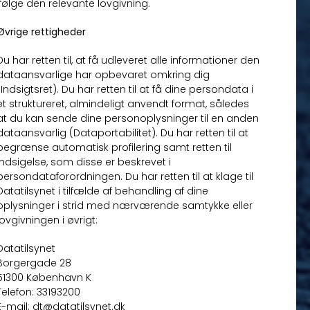
ifølge den relevante lovgivning.
Øvrige rettigheder
Du har retten til, at få udleveret alle informationer den
dataansvarlige har opbevaret omkring dig
(Indsigtsret). Du har retten til at få dine persondata i
et struktureret, almindeligt anvendt format, således
at du kan sende dine personoplysninger til en anden
dataansvarlig (Dataportabilitet). Du har retten til at
begrænse automatisk profilering samt retten til
indsigelse, som disse er beskrevet i
persondataforordningen. Du har retten til at klage til
Datatilsynet i tilfælde af behandling af dine
oplysninger i strid med nærværende samtykke eller
lovgivningen i øvrigt:
Datatilsynet
Borgergade 28
51300 København K
Telefon: 33193200
E-mail: dt@datatilsynet.dk