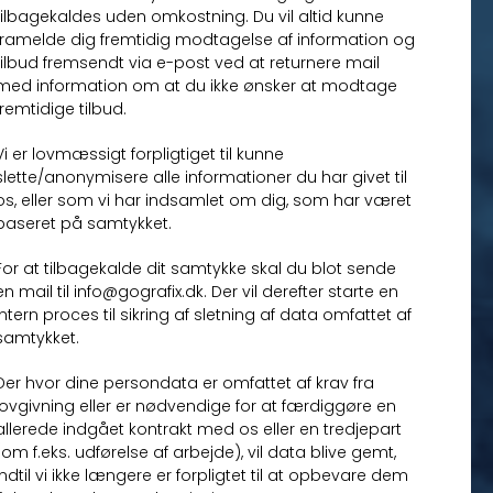
tilbagekaldes uden omkostning. Du vil altid kunne
framelde dig fremtidig modtagelse af information og
tilbud fremsendt via e-post ved at returnere mail
med information om at du ikke ønsker at modtage
fremtidige tilbud.
Vi er lovmæssigt forpligtiget til kunne
slette/anonymisere alle informationer du har givet til
os, eller som vi har indsamlet om dig, som har været
baseret på samtykket.
For at tilbagekalde dit samtykke skal du blot sende
en mail til info@gografix.dk. Der vil derefter starte en
intern proces til sikring af sletning af data omfattet af
samtykket.
Der hvor dine persondata er omfattet af krav fra
lovgivning eller er nødvendige for at færdiggøre en
allerede indgået kontrakt med os eller en tredjepart
(om f.eks. udførelse af arbejde), vil data blive gemt,
indtil vi ikke længere er forpligtet til at opbevare dem