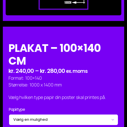
PLAKAT – 100×140
CM
Prisinterval:
kr.
240,00
–
kr.
280,00
ex. moms
kr. 240,00
Format: 100×140
til
Størrelse: 1000 x 1400 mm
kr. 280,00
Vælg hvilken type papir din poster skal printes på.
Papirtype
