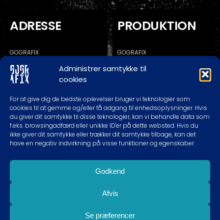
ADRESSE
PRODUKTION
GOGRAFIX
GOGRAFIX
KALUNDBORGVEJ 129C
KALUNDBORGVEJ 129A
Administrer samtykke til
4200 SLAGELSE
4200 SLAGELSE
cookies
* RING/SKRIV FØR EVT. BESØG
For at give dig de bedste oplevelser bruger vi teknologier som
cookies til at gemme og/eller få adgang til enhedsoplysninger. Hvis
du giver dit samtykke til disse teknologier, kan vi behandle data som
TELEFON TIDER
KONTAKT
f.eks. browsingadfærd eller unikke ID'er på dette websted. Hvis du
ikke giver dit samtykke eller trækker dit samtykke tilbage, kan det
have en negativ indvirkning på visse funktioner og egenskaber.
MAN-TOR: 10.00 – 18.00
60620989
FREDAG: 10.00 – 16.00
INFO@GOGRAFIX.DK
LØRDAG: EFTER AFTALE
Godkend
SØNDAG: LUKKET
Afvis
Se præferencer