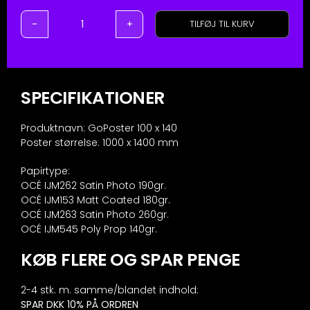
TILFØJ TIL KURV
Plakat
-
100x140
cm
antal
SPECIFIKATIONER
Produktnavn: GoPoster 100 x 140
Poster størrelse: 1000 x 1400 mm
Papirtype:
OCÉ IJM262 Satin Photo 190gr.
OCÉ IJM153 Matt Coated 180gr.
OCÉ IJM263 Satin Photo 260gr.
OCÉ IJM545 Poly Prop 140gr.
KØB FLERE OG SPAR PENGE
2-4 stk. m. samme/blandet indhold:
SPAR DKK 10% PÅ ORDREN