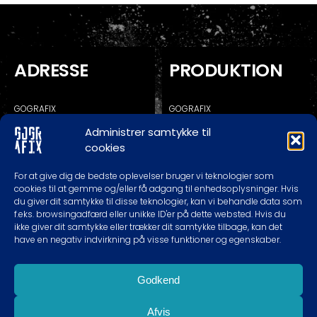
ADRESSE
PRODUKTION
GOGRAFIX
GOGRAFIX
KALUNDBORGVEJ 129C
KALUNDBORGVEJ 129A
Administrer samtykke til
4200 SLAGELSE
4200 SLAGELSE
cookies
* RING/SKRIV FØR EVT. BESØG
For at give dig de bedste oplevelser bruger vi teknologier som
cookies til at gemme og/eller få adgang til enhedsoplysninger. Hvis
du giver dit samtykke til disse teknologier, kan vi behandle data som
TELEFON TIDER
KONTAKT
f.eks. browsingadfærd eller unikke ID'er på dette websted. Hvis du
ikke giver dit samtykke eller trækker dit samtykke tilbage, kan det
have en negativ indvirkning på visse funktioner og egenskaber.
MAN-TOR: 10.00 – 18.00
60620989
FREDAG: 10.00 – 16.00
INFO@GOGRAFIX.DK
LØRDAG: EFTER AFTALE
Godkend
SØNDAG: LUKKET
Afvis