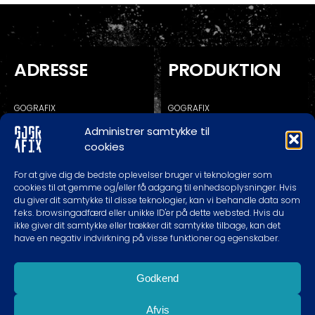
ADRESSE
PRODUKTION
GOGRAFIX
GOGRAFIX
KALUNDBORGVEJ 129C
KALUNDBORGVEJ 129A
Administrer samtykke til
4200 SLAGELSE
4200 SLAGELSE
cookies
* RING/SKRIV FØR EVT. BESØG
For at give dig de bedste oplevelser bruger vi teknologier som
cookies til at gemme og/eller få adgang til enhedsoplysninger. Hvis
du giver dit samtykke til disse teknologier, kan vi behandle data som
TELEFON TIDER
KONTAKT
f.eks. browsingadfærd eller unikke ID'er på dette websted. Hvis du
ikke giver dit samtykke eller trækker dit samtykke tilbage, kan det
have en negativ indvirkning på visse funktioner og egenskaber.
MAN-TOR: 10.00 – 18.00
60620989
FREDAG: 10.00 – 16.00
INFO@GOGRAFIX.DK
LØRDAG: EFTER AFTALE
Godkend
SØNDAG: LUKKET
Afvis