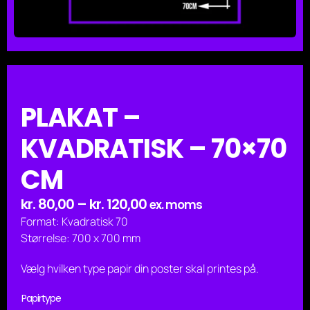
PLAKAT –
KVADRATISK – 70×70
CM
Prisinterval:
kr.
80,00
–
kr.
120,00
ex. moms
kr. 80,00
Format: Kvadratisk 70
til
Størrelse: 700 x 700 mm
kr. 120,00
Vælg hvilken type papir din poster skal printes på.
Papirtype