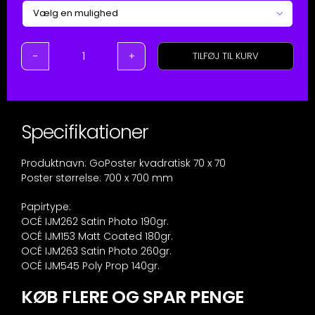

TILFØJ TIL KURV
Plakat
-
kvadratisk
-
70x70
Specifikationer
cm
antal
Produktnavn: GoPoster kvadratisk 70 x 70
Poster størrelse: 700 x 700 mm
Papirtype:
OCÉ IJM262 Satin Photo 190gr.
OCÉ IJM153 Matt Coated 180gr.
OCÉ IJM263 Satin Photo 260gr.
OCÉ IJM545 Poly Prop 140gr.
KØB FLERE OG SPAR PENGE