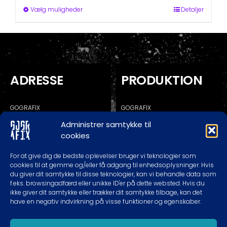
kr. 200,00
Dette
Vælg muligheder
Detaljer
vare
har
flere
varianter.
Mulighederne
kan
ADRESSE
PRODUKTION
vælges
på
varesiden
GOGRAFIX
GOGRAFIX
KALUNDBORGVEJ 129C
KALUNDBORGVEJ 129A
Administrer samtykke til
4200 SLAGELSE
4200 SLAGELSE
cookies
* RING/SKRIV FØR EVT. BESØG
For at give dig de bedste oplevelser bruger vi teknologier som
cookies til at gemme og/eller få adgang til enhedsoplysninger. Hvis
du giver dit samtykke til disse teknologier, kan vi behandle data som
TELEFON TIDER
KONTAKT
f.eks. browsingadfærd eller unikke ID'er på dette websted. Hvis du
ikke giver dit samtykke eller trækker dit samtykke tilbage, kan det
have en negativ indvirkning på visse funktioner og egenskaber.
MAN-TOR: 10.00 – 18.00
60620989
FREDAG: 10.00 – 16.00
INFO@GOGRAFIX.DK