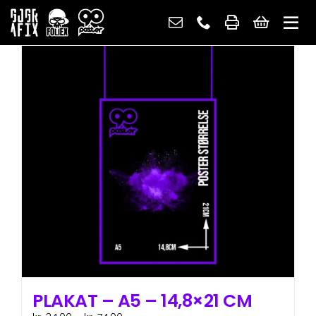
Skip
to
content
PLAKAT – A5 – 14,8×21 CM