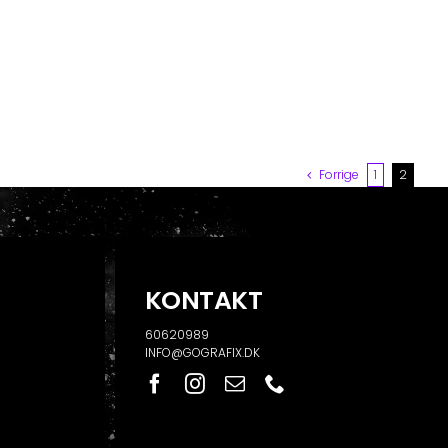
Forrige
1
2
KONTAKT
60620989
INFO@GOGRAFIX.DK