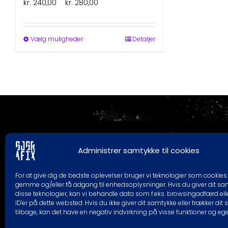
Prisinterval:
kr.
240,00
–
kr.
280,00
ex. moms
kr. 240,00
til
kr. 280,00
Dette
Vælg muligheder
Detaljer
vare
har
flere
varianter.
Mulighederne
kan
vælges
på
varesiden
ADRESSE
PROD
Administrer samtykke til cookies
GOGRAFIX
GOGRAFIX
For at give dig de bedste oplevelser bruger vi teknologier som cookies t
KALUNDBORGVEJ 129C
KALUNDBORG
gemme og/eller få adgang til enhedsoplysninger. Hvis du giver dit sam
4200 SLAGELSE
4200 SLAGE
disse teknologier, kan vi behandle data som f.eks. browsingadfærd ell
* RING/SKRIV F
ID'er på dette websted. Hvis du ikke giver dit samtykke eller trækker dit
tilbage, kan det have en negativ indvirkning på visse funktioner og eg