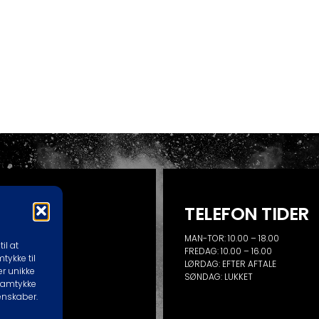
UKTION
TELEFON TIDER
MAN-TOR: 10.00 – 18.00
il at
VEJ 129A
FREDAG: 10.00 – 16.00
tykke til
LSE
LØRDAG: EFTER AFTALE
er unikke
SØNDAG: LUKKET
ØR EVT. BESØG
 samtykke
enskaber.