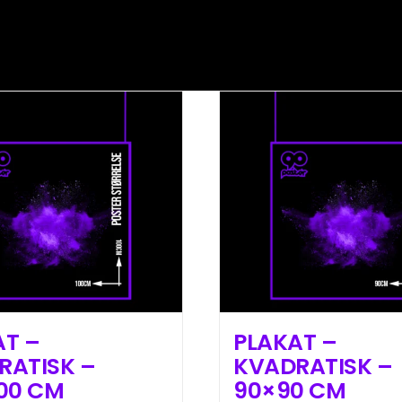
AT –
PLAKAT –
RATISK –
KVADRATISK –
00 CM
90×90 CM