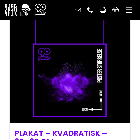
Skip
to
content
PLAKAT – KVADRATISK –