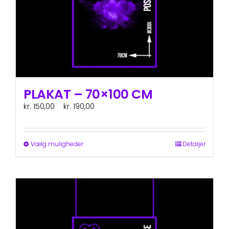
PLAKAT – 70×100 CM
Prisinterval:
kr.
150,00
–
kr.
190,00
ex. moms
kr. 150,00
til
kr. 190,00
Dette
Vælg muligheder
Detaljer
vare
har
flere
varianter.
Mulighederne
kan
vælges