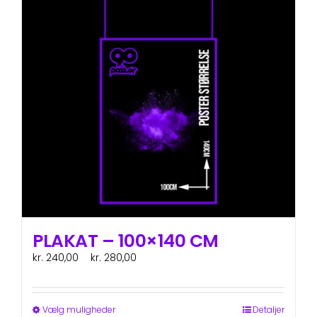
Mulighederne
kan
vælges
på
varesiden
PLAKAT – 100×140 CM
Prisinterval:
kr.
240,00
–
kr.
280,00
ex. moms
kr. 240,00
til
kr. 280,00
Dette
Vælg muligheder
Detaljer