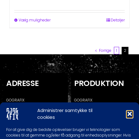
kr. 100,00
til
kr. 140,00
Dette
Vælg muligheder
Detaljer
vare
har
flere
varianter.
Forrige
1
2
Mulighederne
kan
vælges
på
varesiden
ADRESSE
PRODUKTION
GOGRAFIX
GOGRAFIX
KALUNDBORGVEJ 129C
KALUNDBORGVEJ 129A
Administrer samtykke til
4200 SLAGELSE
4200 SLAGELSE
cookies
* RING/SKRIV FØR EVT. BESØG
For at give dig de bedste oplevelser bruger vi teknologier som
cookies til at gemme og/eller få adgang til enhedsoplysninger. Hvis