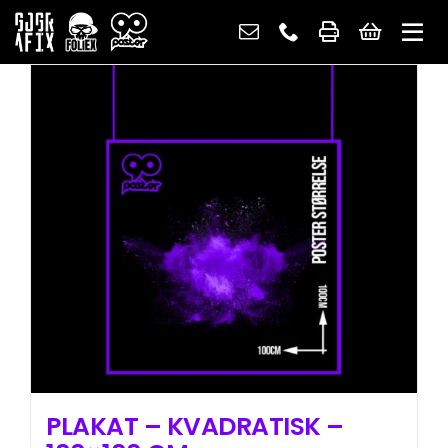
Skip
to
content
PLAKAT – KVADRATISK –