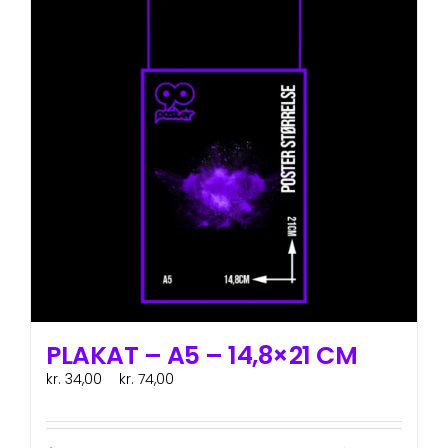
varianter.
Mulighederne
kan
vælges
på
varesiden
PLAKAT – A5 – 14,8×21 CM
Prisinterval:
kr.
34,00
–
kr.
74,00
ex. moms
kr. 34,00
til
kr. 74,00