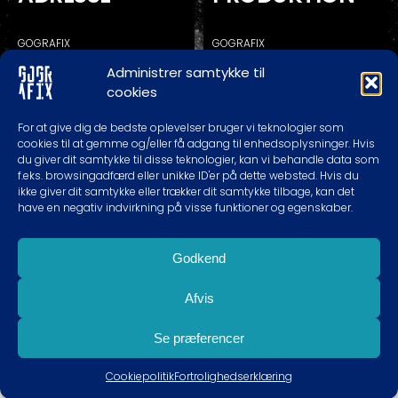
GOGRAFIX
GOGRAFIX
KALUNDBORGVEJ 129C
KALUNDBORGVEJ 129A
Administrer samtykke til
4200 SLAGELSE
4200 SLAGELSE
cookies
* RING/SKRIV FØR EVT. BESØG
For at give dig de bedste oplevelser bruger vi teknologier som
cookies til at gemme og/eller få adgang til enhedsoplysninger. Hvis
du giver dit samtykke til disse teknologier, kan vi behandle data som
TELEFON TIDER
KONTAKT
f.eks. browsingadfærd eller unikke ID'er på dette websted. Hvis du
ikke giver dit samtykke eller trækker dit samtykke tilbage, kan det
have en negativ indvirkning på visse funktioner og egenskaber.
MAN-TOR: 10.00 – 18.00
60620989
FREDAG: 10.00 – 16.00
INFO@GOGRAFIX.DK
LØRDAG: EFTER AFTALE
Godkend
SØNDAG: LUKKET
Afvis
Se præferencer
Cookiepolitik
Fortrolighedserklæring
COPYRIGHT 2009 - 2026 GOGRAFIX.DK