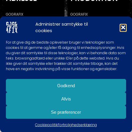
GOGRAFIX
GOGRAFIX
KALUNDBORGVEJ 129C
KALUNDBORGVEJ 129A
Administrer samtykke til
4200 SLAGELSE
4200 SLAGELSE
cookies
* RING/SKRIV FØR EVT. BESØG
For at give dig de bedste oplevelser bruger vi teknologier som
cookies til at gemme og/eller få adgang til enhedsoplysninger. Hvis
du giver dit samtykke til disse teknologier, kan vi behandle data som
TELEFON TIDER
KONTAKT
f.eks. browsingadfærd eller unikke ID'er på dette websted. Hvis du
ikke giver dit samtykke eller trækker dit samtykke tilbage, kan det
have en negativ indvirkning på visse funktioner og egenskaber.
MAN-TOR: 10.00 – 18.00
60620989
FREDAG: 10.00 – 16.00
INFO@GOGRAFIX.DK
LØRDAG: EFTER AFTALE
Godkend
SØNDAG: LUKKET
Afvis
Se præferencer
Cookiepolitik
Fortrolighedserklæring
COPYRIGHT 2009 - 2026 GOGRAFIX.DK