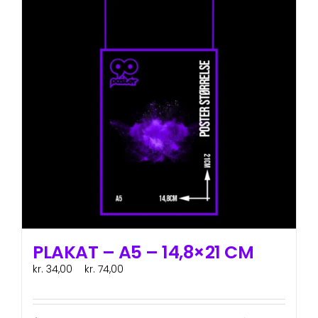
varianter.
Mulighederne
kan
vælges
på
varesiden
PLAKAT – A5 – 14,8×21 CM
Prisinterval:
kr.
34,00
–
kr.
74,00
ex. moms
kr. 34,00
til
kr. 74,00