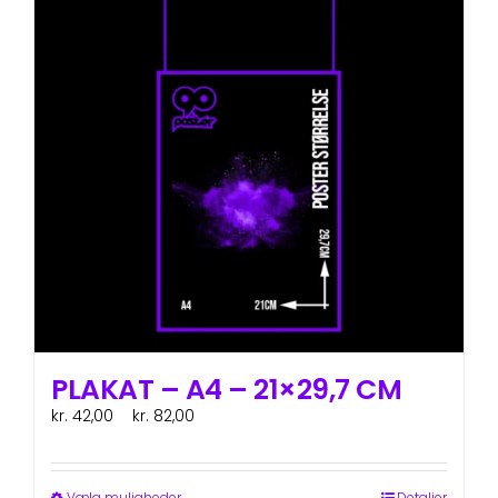
varianter.
Mulighederne
kan
vælges
på
varesiden
PLAKAT – A4 – 21×29,7 CM
Prisinterval:
kr.
42,00
–
kr.
82,00
ex. moms
kr. 42,00
til
kr. 82,00
Vælg muligheder
Detaljer