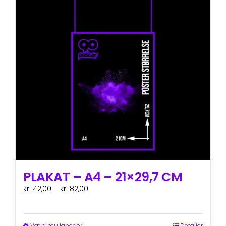
varianter.
Mulighederne
kan
vælges
på
varesiden
PLAKAT – A4 – 21×29,7 CM
Prisinterval:
kr.
42,00
–
kr.
82,00
ex. moms
kr. 42,00
til
kr. 82,00
Vælg muligheder
Detaljer