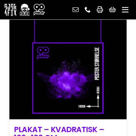
Skip
to
content
PLAKAT – KVADRATISK –